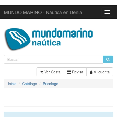
MUNDO MARINO - Náutica en Denia
Toggl
Navig
Ver Cesta
Revisa
Mi cuenta
Inicio
Catálogo
Bricolage