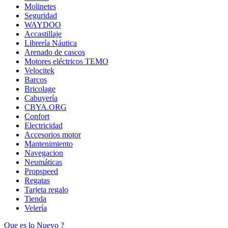
Molinetes
Seguridad
WAYDOO
Accastillaje
Librería Náutica
Arenado de cascos
Motores eléctricos TEMO
Velocitek
Barcos
Bricolage
Cabuyería
CBYA.ORG
Confort
Electricidad
Accesorios motor
Mantenimiento
Navegacion
Neumáticas
Propspeed
Regatas
Tarjeta regalo
Tienda
Velería
Que es lo Nuevo ?