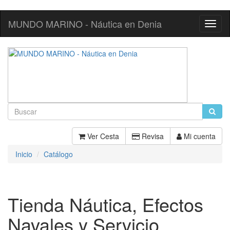
MUNDO MARINO - Náutica en Denia
Toggl
Navig
Ver Cesta
Revisa
Mi cuenta
Inicio
Catálogo
Tienda Náutica, Efectos
Navales y Servicio